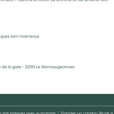
iques sont maintenus
e de la gare - 52190 Le Montsaugeonnais
 site internet avec e-monsite
Signaler un contenu illicite su