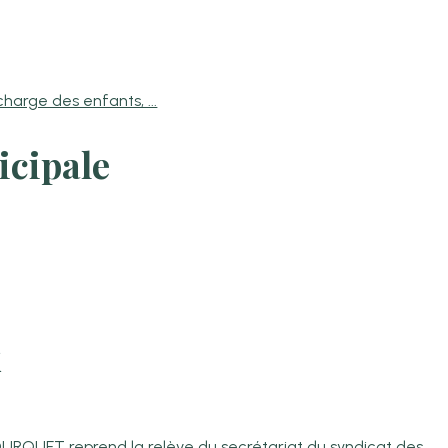
 charge des enfants, ...
icipale
x
QUET reprend la relève du secrétariat du syndicat des