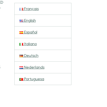
ED
D
Français
English
Español
Italiano
Deutsch
Nederlands
5
Portuguesa