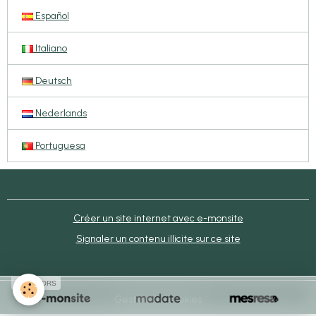
Español
Italiano
Deutsch
Nederlands
Portuguesa
Créer un site internet avec e-monsite
Signaler un contenu illicite sur ce site
SPONSORS
Gestion des cookies